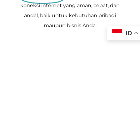
koneksi internet yang aman, cepat, dan
andal, baik untuk kebutuhan pribadi
maupun bisnis Anda.
ID
Bandwidth Fleksibel
Pilih kapasitas bandwidth yang sesuai
dengan kebutuhan bisnis Anda, mulai dari
tim kecil hingga perusahaan.