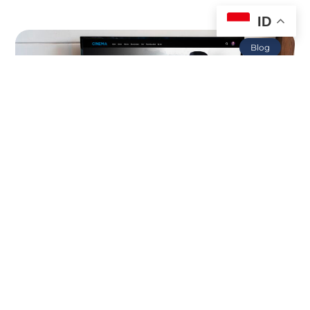
ID
Blog
10 October 2024
Pembangunan Aplikasi Hotspot CLEON
Untuk Pelanggan berbasis Android
Leave a Comment